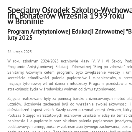
Specjalny Ośrodek Szkolno-Wychow
im. Bohaterów Września 1939 roku
w Broninie
Program Antytytoniowej Edukacji Zdrowotnej "Bi
luty 2025
26
lutego
2025
W roku szkolnym 2024/2025 uczniowie klasy IV, V i VI Szkoły Pod
Programie Antytytoniowej Edukacji Zdrowotnej "Bieg po zdrowie" r
Sanitarny. Głównym celem programu było zwiększenie wiedzy i um
kontekście szkodliwości palenia papierosów i e-papierosów, a prze
inicjacji tytoniowej wśród dzieci i młodzieży. Program przedstawia k
atrakcyjność życia w środowisku wolnym od dymu tytoniowego.
Zajęcia realizowane były za pomocą bardzo zróżnicowanych metod akt
uczniów. Uczniowie zachęcani byli do wyrażania swojej aktywności i
doświadczeń i spostrzeżeń. Każdy uczeń otrzymał zeszyt ćwiczeń, który 
Podczas 6 zajęć warsztatowych uczniowie uzyskali wiedzę na temat dzi
papierosie i e-papierosie oraz skutków palenia papierosów (medycznyc
podstawowych umiejętności w zakresie asertywnego zachowania, poznali