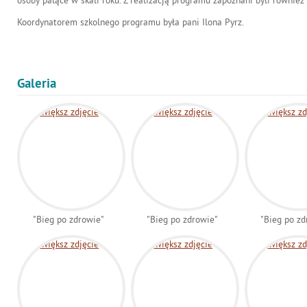
osoby palące w skali roku. Z realizacją programu zapoznani byli również 
Koordynatorem szkolnego programu była pani Ilona Pyrz.
Galeria
"Bieg po zdrowie"
"Bieg po zdrowie"
"Bieg po zd