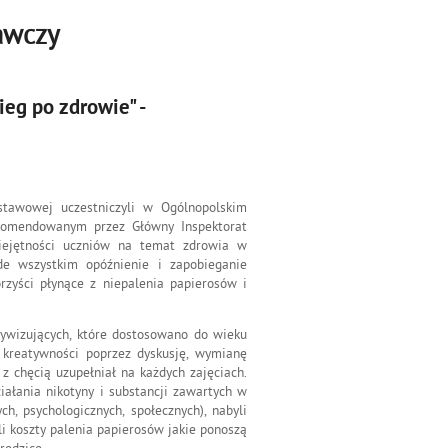
awczy
eg po zdrowie" -
stawowej uczestniczyli w Ogólnopolskim
ekomendowanym przez Główny Inspektorat
iejętności uczniów na temat zdrowia w
de wszystkim opóźnienie i zapobieganie
orzyści płynące z niepalenia papierosów i
ywizujących, które dostosowano do wieku
 kreatywności poprzez dyskusję, wymianę
z chęcią uzupełniał na każdych zajęciach.
ałania nikotyny i substancji zawartych w
h, psychologicznych, społecznych), nabyli
 koszty palenia papierosów jakie ponoszą