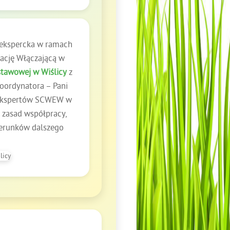
a ekspercka w ramach
ację Włączającą w
stawowej w Wiślicy
z
koordynatora – Pani
 i ekspertów SCWEW w
 zasad współpracy,
ierunków dalszego