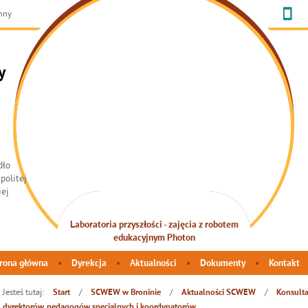
chny
y
INTEGRACJA SENSORYCZNA
rona główna
Dyrekcja
Aktualności
Dokumenty
Kontakt
Jesteś tutaj:
/
/
/
Start
SCWEW w Broninie
Aktualności SCWEW
Konsulta
dyrektorów, pedagogów specjalnych i koordynatorów