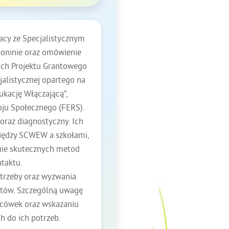
acy ze Specjalistycznym
oninie oraz omówienie
ch Projektu Grantowego
listycznej opartego na
ukację Włączającą”,
oju Społecznego (FERS).
oraz diagnostyczny. Ich
iędzy SCWEW a szkołami,
enie skutecznych metod
ntaktu.
trzeby oraz wyzwania
istów. Szczególną uwagę
acówek oraz wskazaniu
 do ich potrzeb.