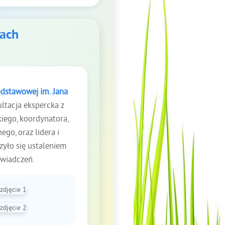
kach
odstawowej im. Jana
ltacja ekspercka z
iego, koordynatora,
go, oraz lidera i
yło się ustaleniem
świadczeń.