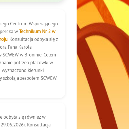
cznego Centrum Wspierającego
kspercka w
Technikum Nr 2 w
roju
. Konsultacja odbyła się z
tora Pana Karola
tów SCWEW w Broninie. Celem
znanie potrzeb placówki w
ia wyznaczono kierunki
zy szkołą a zespołem SCWEW.
 odbyła się również w
 29.06.2026r. Konsultacja