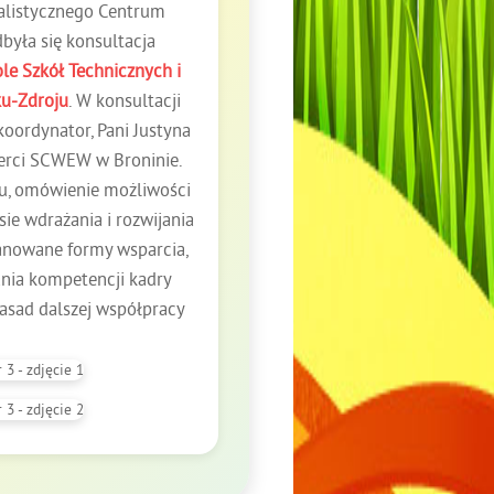
jalistycznego Centrum
była się konsultacja
le Szkół Technicznych i
ku-Zdroju
. W konsultacji
koordynator, Pani Justyna
perci SCWEW w Broninie.
tu, omówienie możliwości
ie wdrażania i rozwijania
anowane formy wsparcia,
ania kompetencji kadry
zasad dalszej współpracy