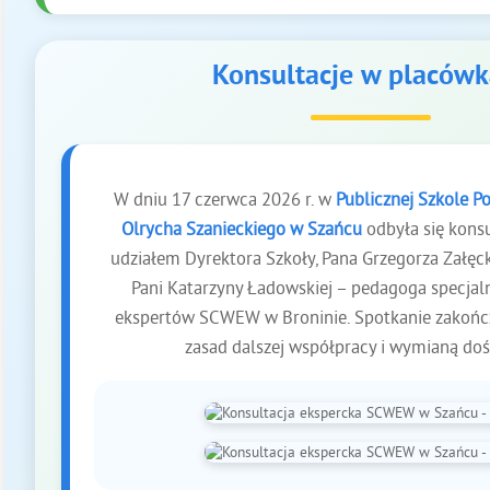
Konsultacje w placów
W dniu 17 czerwca 2026 r. w
Publicznej Szkole P
Olrycha Szanieckiego w Szańcu
odbyła się konsu
udziałem Dyrektora Szkoły, Pana Grzegorza Załęck
Pani Katarzyny Ładowskiej – pedagoga specjalne
ekspertów SCWEW w Broninie. Spotkanie zakończ
zasad dalszej współpracy i wymianą do