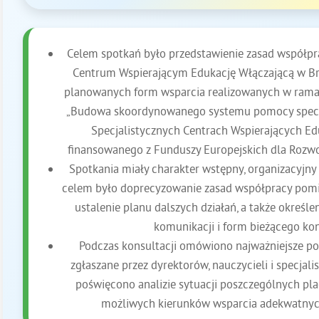
Celem spotkań było przedstawienie zasad współpr
Centrum Wspierającym Edukację Włączającą w Br
planowanych form wsparcia realizowanych w rama
„Budowa skoordynowanego systemu pomocy specja
Specjalistycznych Centrach Wspierających Ed
finansowanego z Funduszy Europejskich dla Rozw
Spotkania miały charakter wstępny, organizacyjny 
celem było doprecyzowanie zasad współpracy pom
ustalenie planu dalszych działań, a także określ
komunikacji i form bieżącego ko
Podczas konsultacji omówiono najważniejsze po
zgłaszane przez dyrektorów, nauczycieli i specjal
poświęcono analizie sytuacji poszczególnych pl
możliwych kierunków wsparcia adekwatnych