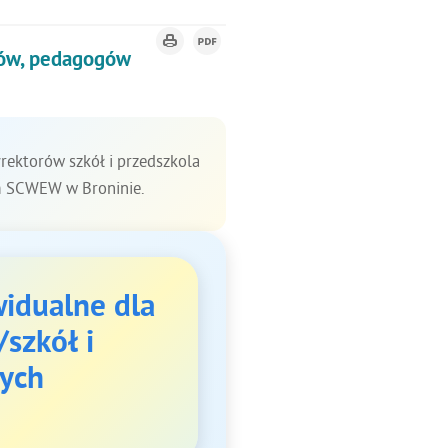
rów, pedagogów
rektorów szkół i przedszkola
em SCWEW w Broninie.
widualne dla
szkół i
ych