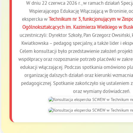
W dniu 22 czerwca 2026 r., w ramach działań Spec
Wspierającego Edukację Włączającą w Broninie, od
ekspercka w
Technikum nr 3, funkcjonującym w Zespo
Ogólnokształcących im. Kazimierza Wielkiego w Bus
uczestniczyli: Dyrektor Szkoły, Pan Grzegorz Owsiński, 
Kwiatkowska – pedagog specjalny, a także lider i eks
Celem konsultacji było przedstawienie założeń projek
współpracy oraz rozpoznanie potrzeb placówki w zakres
edukacji włączającej. Podczas spotkania omówiono pl
organizację dalszych działań oraz kierunki wzmacni
pedagogicznej. Spotkanie zakończyło się ustaleniem 
oraz wymiany doświadczeń.