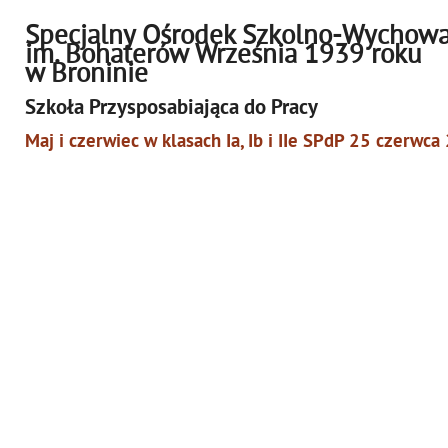
Specjalny Ośrodek Szkolno-Wychow
im. Bohaterów Września 1939 roku
w Broninie
Szkoła Przysposabiająca do Pracy
Maj i czerwiec w klasach Ia, Ib i IIe SPdP 25 czerwc