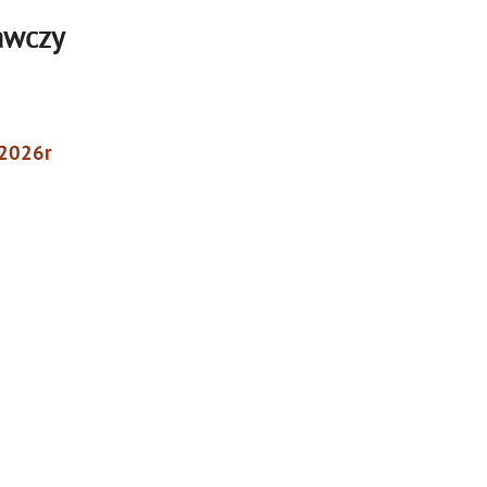
awczy
a 2026r