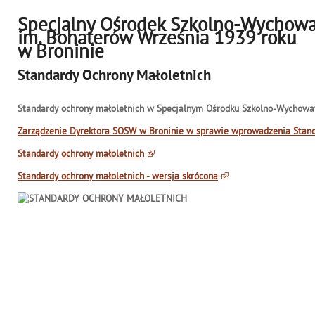
Specjalny Ośrodek Szkolno-Wychow
im. Bohaterów Września 1939 roku
w Broninie
Standardy Ochrony Małoletnich
Standardy ochrony małoletnich w Specjalnym Ośrodku Szkolno-Wychowa
Zarządzenie Dyrektora SOSW w Broninie w sprawie wprowadzenia Stand
Standardy ochrony małoletnich
Standardy ochrony małoletnich - wersja skrócona