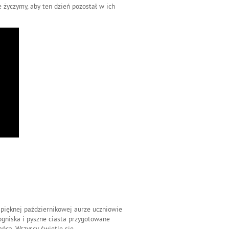
 życzymy, aby ten dzień pozostał w ich
 pięknej październikowej aurze uczniowie
 ogniska i pyszne ciasta przygotowane
ńca. Wszyscy świetle się