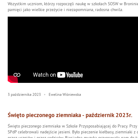
Wszystkim uczniom, którzy rozpoczęli naukę w szkołach SOSW w Broninie
pamięci jako wielkie przeżycie i niezapomniana, radosna chwila.
3
października
2023
Ewelina Wiśniewska
Święto pieczonego ziemniaka - październik 2023r.
Święto pieczonego ziemniaka w Szkole Przysposabiającej do Pracy. Przy
SPdP celebrowali nadejście jesieni. Było pieczenie kiełbasy, ziemniaki z
przez uczniów i przez rodziców. Biesiadna muzyka przygrywała nam do ta