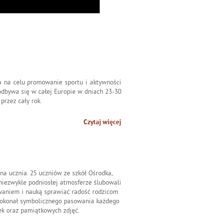
ma na celu promowanie sportu i aktywności
odbywa się w całej Europie w dniach 23-30
przez cały rok.
Czytaj więcej
a ucznia. 25 uczniów ze szkół Ośrodka,
w niezwykle podniosłej atmosferze ślubowali
waniem i nauką sprawiać radość rodzicom
 dokonał symbolicznego pasowania każdego
ek oraz pamiątkowych zdjęć.