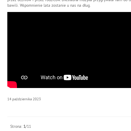
bawili. Wspomnienie lata zostanie u nas na dług.
14
października
2023
Strona:
1
/11