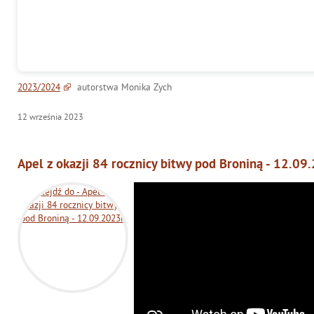
2023/2024
autorstwa Monika Zych
12
września
2023
Apel z okazji 84 rocznicy bitwy pod Broniną - 12.09