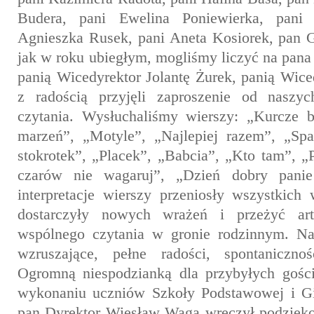
Budera, pani Ewelina Poniewierka, pan
Agnieszka Rusek, pani Aneta Kosiorek, pan 
jak w roku ubiegłym, mogliśmy liczyć na pan
panią Wicedyrektor Jolantę Żurek, panią Wice
z radością przyjęli zaproszenie od nasz
czytania. Wysłuchaliśmy wierszy: „Kurcze b
marzeń”, „Motyle”, „Najlepiej razem”, „Sp
stokrotek”, „Placek”, „Babcia”, „Kto tam”, „
czarów nie wagaruj”, „Dzień dobry panie
interpretacje wierszy przeniosły wszystkich 
dostarczyły nowych wrażeń i przeżyć art
wspólnego czytania w gronie rodzinnym. Na
wzruszające, pełne radości, spontaniczno
Ogromną niespodzianką dla przybyłych gości
wykonaniu uczniów Szkoły Podstawowej i G
pan Dyrektor Wiesław Waga wręczył podzięk