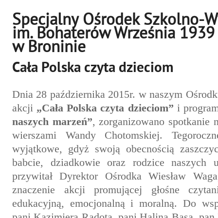
Specjalny Ośrodek Szkolno-
im. Bohaterów Września 1939
w Broninie
Cała Polska czyta dzieciom
Dnia 28 października 2015r. w naszym Ośrodk
akcji
„Cała Polska czyta dzieciom”
i program
naszych marzeń”
, zorganizowano spotkanie 
wierszami Wandy Chotomskiej. Tegoroczn
wyjątkowe, gdyż swoją obecnością zaszczyci
babcie, dziadkowie oraz rodzice naszych u
przywitał Dyrektor Ośrodka Wiesław Waga, 
znaczenie akcji promującej głośne czytan
edukacyjną, emocjonalną i moralną. Do wspó
pani Kazimiera Radota, pani Halina Basa, pan