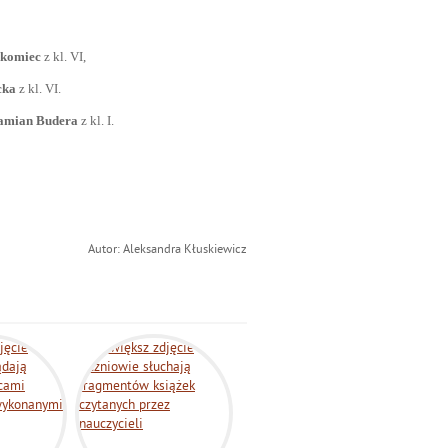
akomiec
z kl. VI,
cka
z kl. VI.
amian Budera
z kl. I.
Autor: Aleksandra Kłuskiewicz