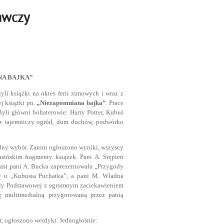
awczy
ANA BAJKA”
li książki na okres ferii zimowych i wraz z
ej książki pn.
„Niezapomniana bajka”
. Prace
yli główni bohaterowie: Harry Potter, Kubuś
az tajemniczy ogród, dom duchów, podwórko
udny wybór. Zanim ogłoszono wyniki, wszyscy
usińskim fragmenty książek. Pani A. Stępień
iast pani A. Bucka zaprezentowała „Przygody
ię u „Kubusia Puchatka”, a pani M. Władna
koły Podstawowej z ogromnym zaciekawieniem
ję multimedialną przygotowaną przez panią
oment, ogłoszono werdykt. Jednogłośnie: