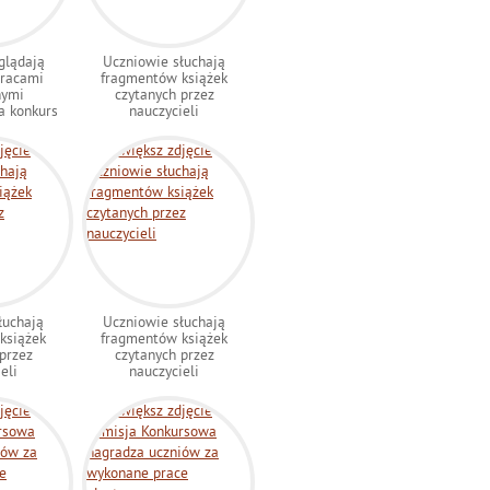
glądają
Uczniowie słuchają
pracami
fragmentów książek
nymi
czytanych przez
a konkurs
nauczycieli
łuchają
Uczniowie słuchają
książek
fragmentów książek
przez
czytanych przez
eli
nauczycieli