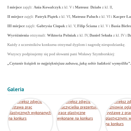
I miejsce
zajęli:
Ania Kowalczyk
z kl. V i
Mateusz Działo
z kl. II,
II miejsce
zajęli:
Patryk Piątek
z kl. VI,
Mateusz Paluch
z kl. VI i
Kacper Ł
III miejsce
zajęli:
Gabrysia Ciupak
z kl. V,
Filip Ściana
z kl. V i
Basia Biele
Wyróżnienia
otrzymali:
Wiktoria Polniak
z kl. IV,
Daniel Sekuła
z kl. IV i
D
Każdy z uczestników konkursu otrzymał dyplom i nagrodę niespodziankę.
Wszyscy podpisujemy się pod słowami pani Wisławy Szymborskiej:
„Czytanie książek to najpiękniejsza zabawa, jaką sobie ludzkość wymyśliła”.
Galeria