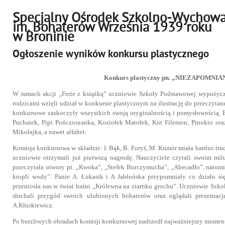
Specjalny Ośrodek Szkolno-Wychow
im. Bohaterów Września 1939 roku
w Broninie
Ogłoszenie wyników konkursu plastycznego
Konkurs plastyczny pn. „NIEZAPOMNI
W ramach akcji „Ferie z książką” uczniowie Szkoły Podstawowej wypożyczy
rodzicami wzięli udział w konkursie plastycznym na ilustrację do przeczytan
konkursowe zaskoczyły wszystkich swoją oryginalnością i pomysłowością. B
Puchatek, Pipi Pończoszanka, Koziołek Matołek, Kot Filemon, Pinokio or
Mikołajka, a nawet alfabet.
Komisja konkursowa w składzie: I. Bąk, B. Foryś, M. Kumór miała bardzo tr
uczniowie otrzymali już pierwszą nagrodę. Nauczyciele czytali swoim mil
przeczytała utwory pt. „Kwoka”, „Stefek Burczymucha”, „Abecadło”, natom
kropli wody”. Panie A. Łukasik i A Jabłońska przypomniały co działo s
przeniosła nas w świat baśni „Królewna na ziarnku grochu”. Uczniowie Sz
słuchali przygód swoich ulubionych bohaterów oraz oglądali prezentac
A.Kłuskiewicz.
Po burzliwych obradach komisji konkursowej nadszedł najważniejszy m