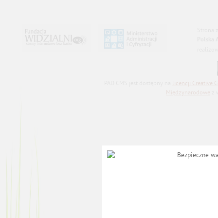
Strona 
Polska 
realizo
PAD CMS jest dostępny na
licencji
Creative
Międzynarodowe
z 