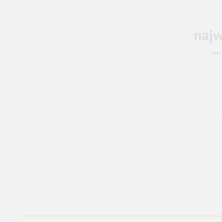
Bo w
najw
— jego d