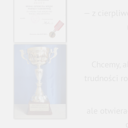
— z cierpliw
Chcemy, a
trudności r
ale otwiera