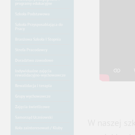
programy edukacyjne
Szkoła Podstawowa
Szkoła Przysposabiająca do
Pracy
Branżowa Szkoła I Stopnia
Strefa Pracodawcy
Doradztwo zawodowe
Indywidualne zajęcia
rewalidacyjno-wychowawcze
Rewalidacja i terapia
Grupy wychowawcze
Poz
Zajęcia świetlicowe
Samorząd Uczniowski
W naszej szk
Koła zainteresowań / Kluby