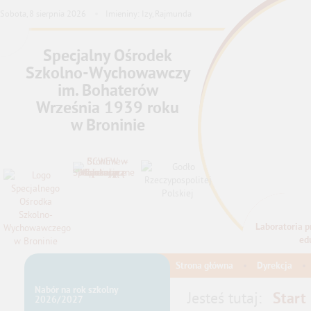
Sobota,
8
sierpnia
2026
Imieniny: Izy, Rajmunda
Specjalny Ośrodek
Szkolno-Wychowawczy
im. Bohaterów
Września 1939 roku
w Broninie
Laboratoria pr
INTEG
ed
Strona główna
Dyrekcja
Nabór na rok szkolny
Jesteś tutaj:
Start
2026/2027