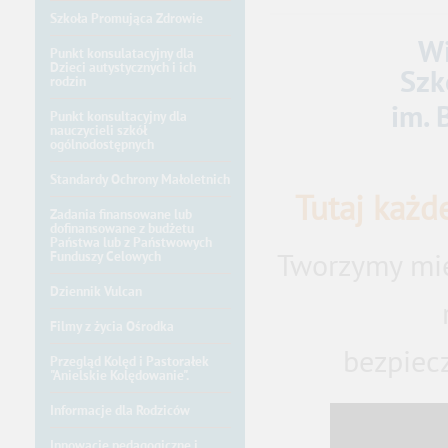
Szkoła Promująca Zdrowie
Witamy 
Punkt konsulatacyjny dla
Dzieci autystycznych i ich
Szk
rodzin
im. Bohat
Punkt konsultacyjny dla
nauczycieli szkół
ogólnodostępnych
Standardy Ochrony Małoletnich
Tutaj każd
Zadania finansowane lub
dofinansowane z budżetu
Państwa lub z Państwowych
Tworzymy mie
Funduszy Celowych
Dziennik Vulcan
Filmy z życia Ośrodka
bezpiecz
Przegląd Kolęd i Pastorałek
"Anielskie Kolędowanie".
Informacje dla Rodziców
Innowacje pedagogiczne i