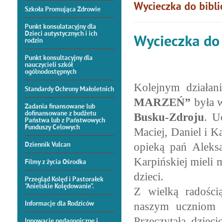
Wycieczka do bibli
Szkoła Promująca Zdrowie
Punkt konsulatacyjny dla
Dzieci autystycznych i ich
Wycieczka do 
rodzin
Punkt konsultacyjny dla
nauczycieli szkół
ogólnodostępnych
Kolejnym działa
Standardy Ochrony Małoletnich
MARZEŃ”
była 
Zadania finansowane lub
dofinansowane z budżetu
Busku-Zdroju
. U
Państwa lub z Państwowych
Funduszy Celowych
Maciej, Daniel i K
Dziennik Vulcan
opieką pań Aleks
Karpińskiej mieli 
Filmy z życia Ośrodka
dzieci.
Przegląd Kolęd i Pastorałek
"Anielskie Kolędowanie".
Z wielką radością
Informacje dla Rodziców
naszym uczniom
o
Przeczytała dziec
Innowacje pedagogiczne i