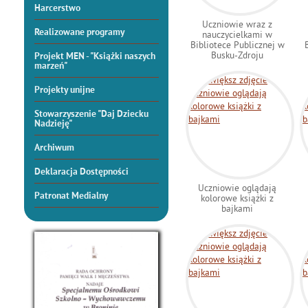
Harcerstwo
Uczniowie wraz z
Realizowane programy
nauczycielkami w
Bibliotece Publicznej w
Busku-Zdroju
Projekt MEN - "Książki naszych
marzeń"
Projekty unijne
Stowarzyszenie "Daj Dziecku
Nadzieję"
Archiwum
Deklaracja Dostępności
Uczniowie oglądają
Patronat Medialny
kolorowe książki z
bajkami