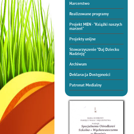
Harcerstwo
Realizowane programy
Projekt MEN - "Książki naszych
marzeń"
Projekty unijne
Stowarzyszenie "Daj Dziecku
Nadzieję"
Archiwum
Deklaracja Dostępności
Patronat Medialny