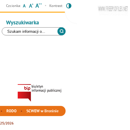
Czcionka:
Kontrast:
Wyszukiwarka
RODO
SCWEW w Broninie
025/2026