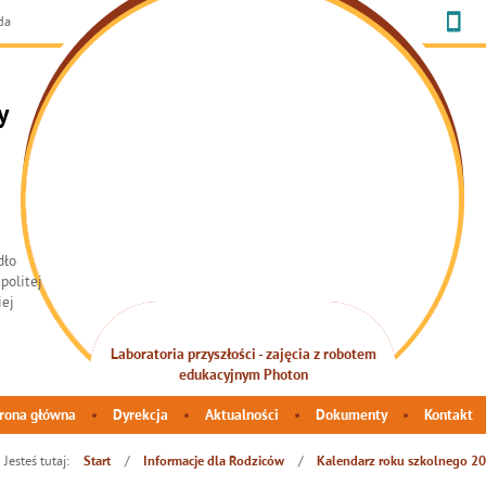
da
y
Laboratoria przyszłości - zajęcia z robotem
INTEGRACJA SENSORYCZNA
edukacyjnym Photon
rona główna
Dyrekcja
Aktualności
Dokumenty
Kontakt
Jesteś tutaj:
/
/
Start
Informacje dla Rodziców
Kalendarz roku szkolnego 2