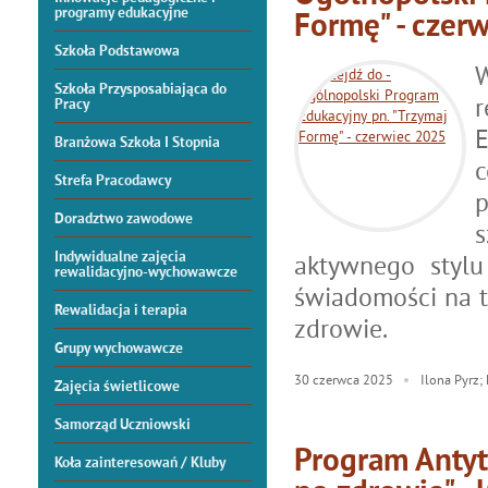
programy edukacyjne
Formę" - czer
Szkoła Podstawowa
W
Szkoła Przysposabiająca do
Pracy
E
Branżowa Szkoła I Stopnia
Strefa Pracodawcy
Doradztwo zawodowe
s
Indywidualne zajęcia
aktywnego stylu
rewalidacyjno-wychowawcze
świadomości na t
Rewalidacja i terapia
zdrowie.
Grupy wychowawcze
30
czerwca
2025
Ilona Pyrz; 
Zajęcia świetlicowe
Samorząd Uczniowski
Program Antyt
Koła zainteresowań / Kluby