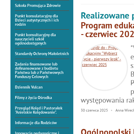
Szkoła Promująca Zdrowie
Realizowane 
Punkt konsulatacyjny dla
Dzieci autystycznych i ich
Program eduka
rodzin
- czerwiec 20
Punkt konsultacyjny dla
nauczycieli szkół
ogólnodostępnych
"
Standardy Ochrony Małoletnich
e
s
Zadania finansowane lub
dofinansowane z budżetu
B
Państwa lub z Państwowych
Funduszy Celowych
P
Dziennik Vulcan
p
Filmy z życia Ośrodka
występowania raka
Przegląd Kolęd i Pastorałek
30
czerwca
2025
Anna Wireck
"Anielskie Kolędowanie".
Informacje dla Rodziców
Ogólnopolski 
Innowacje pedagogiczne i