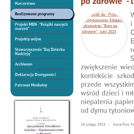
po zdrowie" - 
Harcerstwo
W
Realizowane programy
Projekt MEN - "Książki naszych
marzeń"
Projekty unijne
Stowarzyszenie "Daj Dziecku
Nadzieję"
Archiwum
zwiększenie wie
kontekście szko
Deklaracja Dostępności
przede wszystkim
Patronat Medialny
wśród dzieci i mł
niepalenia papie
od dymu tytonio
26
lutego
2025
Ilona Pyrz; Fo