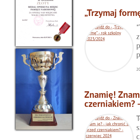
„Trzymaj form
"
z
p
p
2
Znamię! Znam j
czerniakiem? 
T
s
c