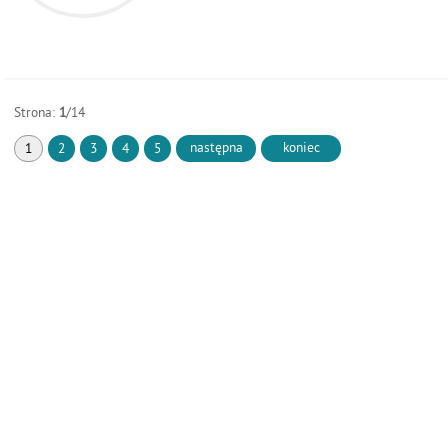
Strona:
1
/14
następna
koniec
1
2
3
4
5