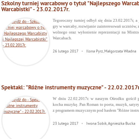
Szkolny turniej warcabowy o tytuł "Najlepszego Warcabi
Warcabistki" - 23.02.2017r.
Tegoroczny turniej odbył się dnia 23.02.2017r, 
gry w warcaby, rozwijanie zainteresowań uczniów,
wolnego oraz wyłonienie reprezentacji na Mist
Warcabach.
26
lutego
2017
Ilona Pyrz, Małgorzata Władna
Spektakl: "Różne instrumenty muzyczne" - 22.02.2017r
W dniu 22.02.2017r. w naszym Ośrodku gościł 
kocha muzykę. Pan Roman to poeta, muzyk, satyryk,
z programem muzycznym pod hasłem "Różne instr
23
lutego
2017
Iwona Sobik, Agnieszka Bucka