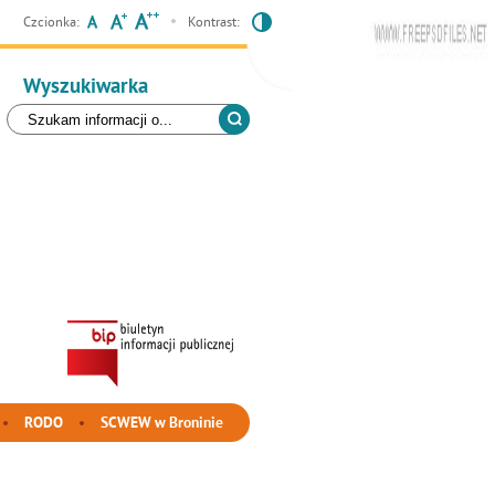
Czcionka:
Kontrast:
Wyszukiwarka
RODO
SCWEW w Broninie