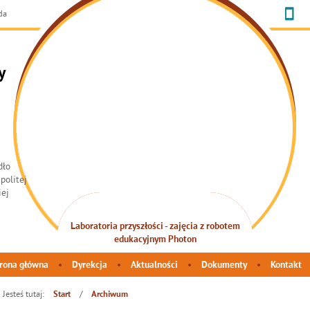
da
y
Laboratoria przyszłości - zajęcia z robotem
INTEGRACJA SENSORYCZNA
edukacyjnym Photon
rona główna
Dyrekcja
Aktualności
Dokumenty
Kontakt
Jesteś tutaj:
/
Start
Archiwum