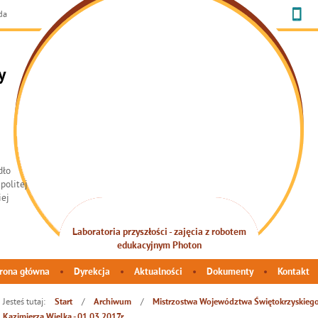
da
y
Laboratoria przyszłości - zajęcia z robotem
INTEGRACJA SENSORYCZNA
edukacyjnym Photon
rona główna
Dyrekcja
Aktualności
Dokumenty
Kontakt
Jesteś tutaj:
/
/
Start
Archiwum
Mistrzostwa Województwa Świętokrzyskiego
Kazimierza Wielka - 01.03.2017r.