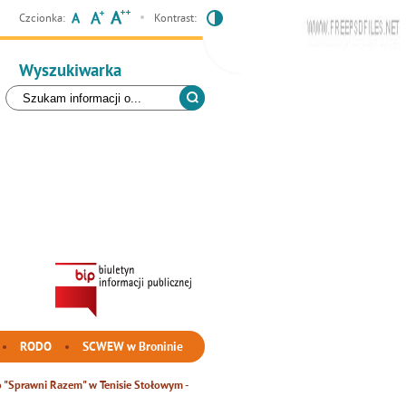
Czcionka:
Kontrast:
Wyszukiwarka
RODO
SCWEW w Broninie
 "Sprawni Razem" w Tenisie Stołowym -