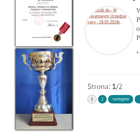
W
P
o
P
4
Strona:
1
/2
następna
1
2