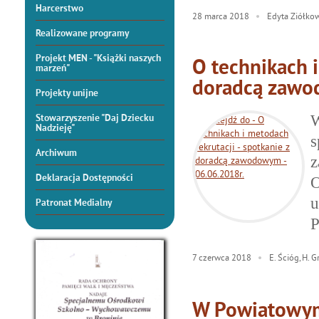
Harcerstwo
28
marca
2018
Edyta Ziółko
Realizowane programy
Projekt MEN - "Książki naszych
O technikach i
marzeń"
doradcą zawo
Projekty unijne
W
Stowarzyszenie "Daj Dziecku
Nadzieję"
s
Archiwum
Deklaracja Dostępności
O
u
Patronat Medialny
P
7
czerwca
2018
E. Ścióg, H. G
W Powiatowym 