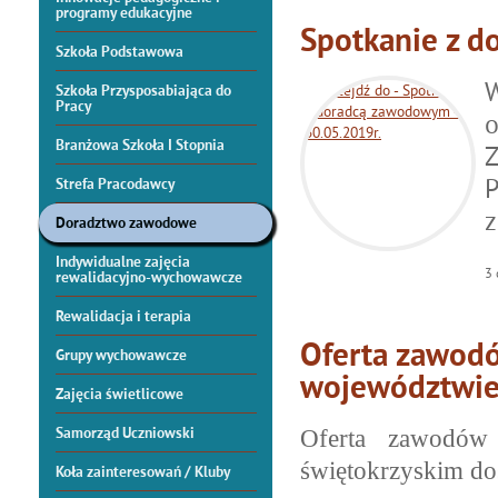
programy edukacyjne
Spotkanie z d
Szkoła Podstawowa
W
Szkoła Przysposabiająca do
Pracy
o
Branżowa Szkoła I Stopnia
P
Strefa Pracodawcy
z
Doradztwo zawodowe
Indywidualne zajęcia
3
rewalidacyjno-wychowawcze
Rewalidacja i terapia
Oferta zawod
Grupy wychowawcze
województwie
Zajęcia świetlicowe
Samorząd Uczniowski
Oferta zawodów
świętokrzyskim dos
Koła zainteresowań / Kluby