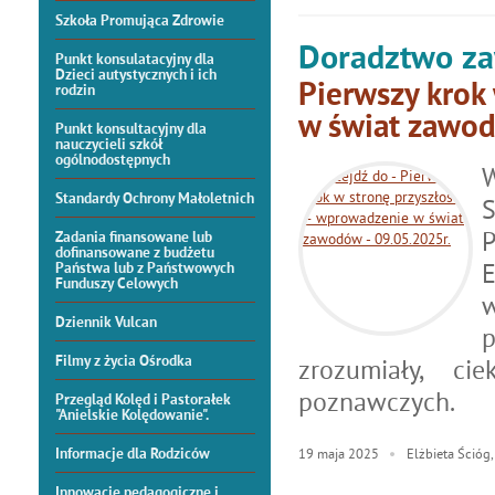
Szkoła Promująca Zdrowie
Doradztwo z
Punkt konsulatacyjny dla
Dzieci autystycznych i ich
Pierwszy krok
rodzin
w świat zawod
Punkt konsultacyjny dla
nauczycieli szkół
ogólnodostępnych
W
Standardy Ochrony Małoletnich
S
P
Zadania finansowane lub
dofinansowane z budżetu
E
Państwa lub z Państwowych
Funduszy Celowych
Dziennik Vulcan
Filmy z życia Ośrodka
zrozumiały, c
poznawczych.
Przegląd Kolęd i Pastorałek
"Anielskie Kolędowanie".
Informacje dla Rodziców
19
maja
2025
Elżbieta Ścióg
Innowacje pedagogiczne i