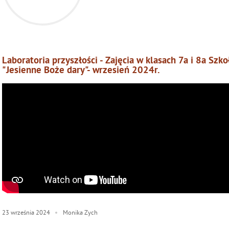
Laboratoria przyszłości - Zajęcia w klasach 7a i 8a Szk
"Jesienne Boże dary"- wrzesień 2024r.
23
września
2024
Monika Zych