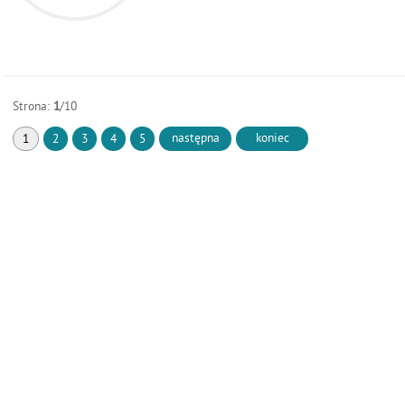
Strona:
1
/10
następna
koniec
1
2
3
4
5