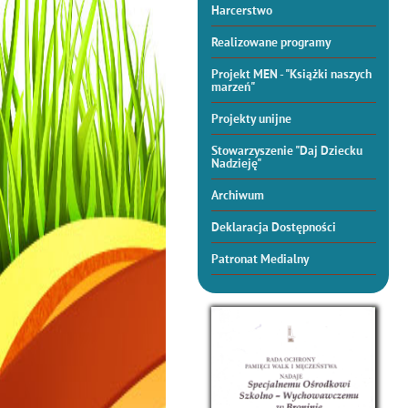
Harcerstwo
Realizowane programy
Projekt MEN - "Książki naszych
marzeń"
Projekty unijne
Stowarzyszenie "Daj Dziecku
Nadzieję"
Archiwum
Deklaracja Dostępności
Patronat Medialny