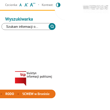
Czcionka:
Kontrast:
Wyszukiwarka
RODO
SCWEW w Broninie