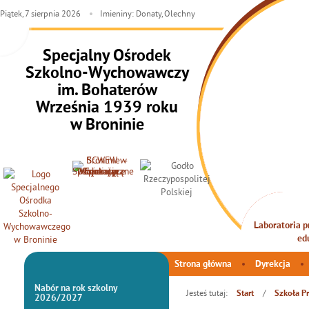
Piątek,
7
sierpnia
2026
Imieniny: Donaty, Olechny
Specjalny Ośrodek
Szkolno-Wychowawczy
im. Bohaterów
Września 1939 roku
w Broninie
Laboratoria pr
INTEG
ed
Strona główna
Dyrekcja
Nabór na rok szkolny
Jesteś tutaj:
/
Start
Szkoła P
2026/2027