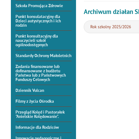
Szkoła Promująca Zdrowie
Archiwum działan 
Punkt konsulatacyjny dla
Dzieci autystycznych i ich
rodzin
Rok szkolny 2025/2026
Punkt konsultacyjny dla
nauczycieli szkół
ogólnodostępnych
Standardy Ochrony Małoletnich
Zadania finansowane lub
dofinansowane z budżetu
Państwa lub z Państwowych
Funduszy Celowych
Dziennik Vulcan
Filmy z życia Ośrodka
Przegląd Kolęd i Pastorałek
"Anielskie Kolędowanie".
Informacje dla Rodziców
Innowacje pedagogiczne i