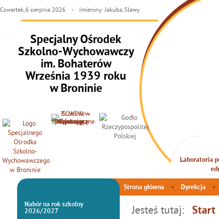
Czwartek,
6
sierpnia
2026
Imieniny: Jakuba, Sławy
Specjalny Ośrodek
Szkolno-Wychowawczy
im. Bohaterów
Września 1939 roku
w Broninie
Laboratoria pr
INTEG
ed
Strona główna
Dyrekcja
Nabór na rok szkolny
Jesteś tutaj:
Start
2026/2027