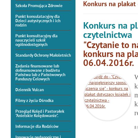
Konkurs na plakat 
Szkoła Promująca Zdrowie
Punkt konsulatacyjny dla
Dzieci autystycznych i ich
Konkurs na pl
rodzin
czytelnictwa
Punkt konsultacyjny dla
nauczycieli szkół
"Czytanie to n
ogólnodostępnych
konkurs na pla
Standardy Ochrony Małoletnich
06.04.2016r.
Zadania finansowane lub
dofinansowane z budżetu
Państwa lub z Państwowych
W
Funduszy Celowych
k
Dziennik Vulcan
m
Filmy z życia Ośrodka
k
Przegląd Kolęd i Pastorałek
r
"Anielskie Kolędowanie".
Informacje dla Rodziców
8
Innowacje pedagogiczne i