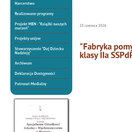
Harcerstwo
Realizowane programy
Projekt MEN - "Książki naszych
23
czerwca
2026
marzeń"
Projekty unijne
"Fabryka pomy
Stowarzyszenie "Daj Dziecku
klasy IIa SSP
Nadzieję"
Archiwum
Deklaracja Dostępności
Patronat Medialny