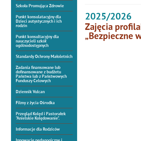
Szkoła Promująca Zdrowie
2025/2026
Punkt konsulatacyjny dla
Dzieci autystycznych i ich
Zajęcia profi
rodzin
„Bezpieczne w
Punkt konsultacyjny dla
nauczycieli szkół
ogólnodostępnych
Standardy Ochrony Małoletnich
Zadania finansowane lub
dofinansowane z budżetu
Państwa lub z Państwowych
Funduszy Celowych
Dziennik Vulcan
Filmy z życia Ośrodka
Przegląd Kolęd i Pastorałek
"Anielskie Kolędowanie".
Informacje dla Rodziców
Innowacje pedagogiczne i