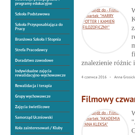
programy edukacyjne
W
Szkoła Podstawowa
K
Szkoła Przysposabiająca do
Pracy
r
Branżowa Szkoła I Stopnia
m
Strefa Pracodawcy
f
Doradztwo zawodowe
znalezienie różnic
Indywidualne zajęcia
rewalidacyjno-wychowawcze
4
czerwca
2016
Anna Grosic
Rewalidacja i terapia
Grupy wychowawcze
Filmowy czwa
Zajęcia świetlicowe
W
Samorząd Uczniowski
Koła zainteresowań / Kluby
G