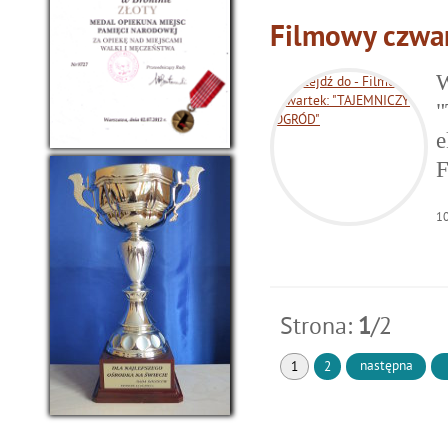
Filmowy czwa
W
"
e
F
1
Strona:
1
/2
następna
1
2