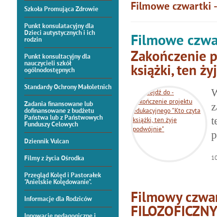
Filmowe czwartki -
Szkoła Promująca Zdrowie
Punkt konsulatacyjny dla
Dzieci autystycznych i ich
Filmowe czwar
rodzin
Zakończenie p
Punkt konsultacyjny dla
nauczycieli szkół
książki, ten ż
ogólnodostępnych
Standardy Ochrony Małoletnich
W
Zadania finansowane lub
z
dofinansowane z budżetu
Państwa lub z Państwowych
Funduszy Celowych
p
Dziennik Vulcan
1
Filmy z życia Ośrodka
Przegląd Kolęd i Pastorałek
"Anielskie Kolędowanie".
Filmowy czwa
Informacje dla Rodziców
FILOZOFICZNY
Innowacje pedagogiczne i