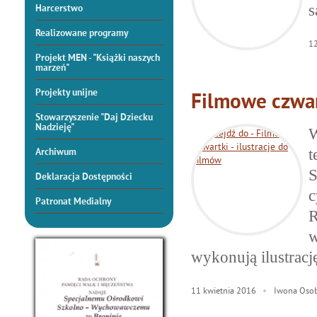
s
Harcerstwo
Realizowane programy
1
Projekt MEN - "Książki naszych
marzeń"
Projekty unijne
Filmowe czwart
Stowarzyszenie "Daj Dziecku
Nadzieję"
W
t
Archiwum
S
Deklaracja Dostępności
c
Patronat Medialny
R
w
wykonują ilustracj
11
kwietnia
2016
Iwona Oso