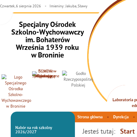
Czwartek,
6
sierpnia
2026
Imieniny: Jakuba, Sławy
Specjalny Ośrodek
Szkolno-Wychowawczy
im. Bohaterów
Września 1939 roku
w Broninie
Laboratoria pr
INTEG
ed
Strona główna
Dyrekcja
Nabór na rok szkolny
Jesteś tutaj:
Start
2026/2027