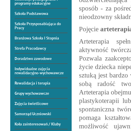
programy edukacyjne
sposób - za pośre
Szkoła Podstawowa
nieodzowny składn
Szkoła Przysposabiająca do
Pojęcie
arteterapi
Pracy
Branżowa Szkoła I Stopnia
Arteterapia spe
Strefa Pracodawcy
aktywność twórczą
Pozwala zaakcept
Doradztwo zawodowe
życie dziecka nie
Indywidualne zajęcia
rewalidacyjno-wychowawcze
sztuką jest bardzo
sobą radość two
Rewalidacja i terapia
Arteterapia obejmu
Grupy wychowawcze
plastykoterapii lu
Zajęcia świetlicowe
spontaniczna twór
Samorząd Uczniowski
pomaga kształtow
Koła zainteresowań / Kluby
możliwość ujawn