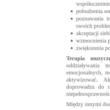
współuczestni
pobudzenia se
poznawania i
swoich probl
akceptacji sieb
wzmocnienia p
zwiększenia po
Terapia muzycz
oddziaływania t
emocjonalnych, mo
aktywizować.
Ak
doprowadza do s
niepełnosprawności
Między innymi doc