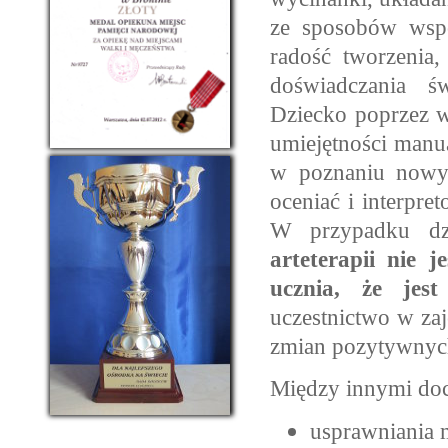
ze sposobów wspo
radość tworzenia,
doświadczania ś
Dziecko poprzez w
umiejętności manu
w poznaniu nowy
oceniać
i interpre
W przypadku dzi
arteterapii nie j
ucznia, że jest
uczestnictwo w za
zmian pozytywnych 
Między innymi doc
usprawniania 