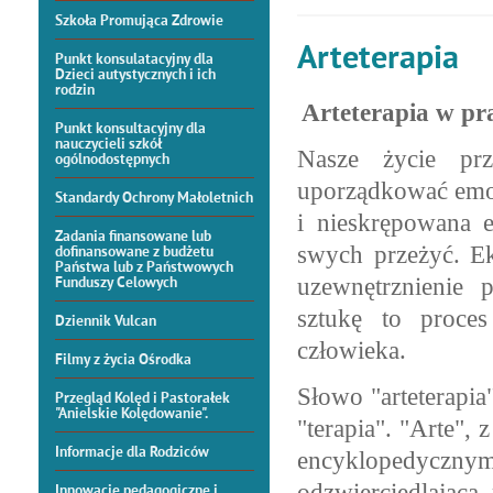
Szkoła Promująca Zdrowie
Arteterapia
Punkt konsulatacyjny dla
Dzieci autystycznych i ich
rodzin
Arteterapia w pr
Punkt konsultacyjny dla
nauczycieli szkół
Nasze życie pr
ogólnodostępnych
uporządkować emoc
Standardy Ochrony Małoletnich
i nieskrępowana e
Zadania finansowane lub
swych przeżyć. Ek
dofinansowane z budżetu
Państwa lub z Państwowych
uzewnętrznienie
Funduszy Celowych
sztukę to proces
Dziennik Vulcan
człowieka.
Filmy z życia Ośrodka
Słowo "arteterapia
Przegląd Kolęd i Pastorałek
"Anielskie Kolędowanie".
"terapia". "Arte",
z
Informacje dla Rodziców
encyklopedyczn
odzwierciedlająca
Innowacje pedagogiczne i