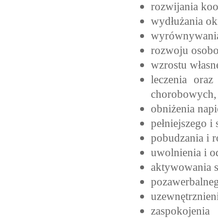
rozwijania ko
wydłużania ok
wyrównywania 
rozwoju osobo
wzrostu własn
leczenia oraz
chorobowych,
obniżenia nap
pełniejszego i
pobudzania i 
uwolnienia i 
aktywowania s
pozawerbalneg
uzewnętrznieni
zaspokojen