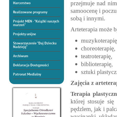
przejmuje nad nim
Harcerstwo
samoocenę i poczuc
Realizowane programy
sobą i innymi.
Projekt MEN - "Książki naszych
marzeń"
Arteterapia może b
Projekty unijne
muzykoterapi
Stowarzyszenie "Daj Dziecku
Nadzieję"
choreoterapię,
teatroterapię,
Archiwum
biblioterapię,
Deklaracja Dostępności
sztuki plastycz
Patronat Medialny
Zajęcia z artete
Terapia plastycz
której stosuje si
pędzlem, jak i palc
wycinanki, układan