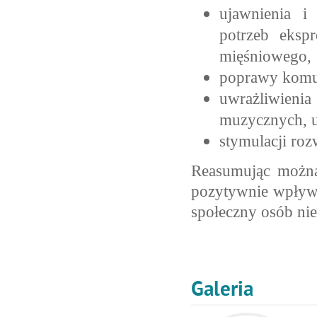
ujawnienia i
potrzeb ekspr
mięśniowego,
poprawy komuni
uwrażliwien
muzycznych, 
stymulacji ro
Reasumując można 
pozytywnie wpływa
społeczny osób ni
Galeria