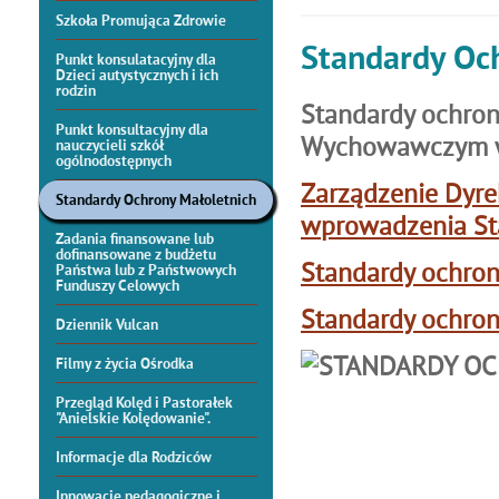
Szkoła Promująca Zdrowie
Standardy Oc
Punkt konsulatacyjny dla
Dzieci autystycznych i ich
rodzin
Standardy ochron
Punkt konsultacyjny dla
Wychowawczym w
nauczycieli szkół
ogólnodostępnych
Zarządzenie Dyre
Standardy Ochrony Małoletnich
wprowadzenia St
Zadania finansowane lub
dofinansowane z budżetu
Standardy ochron
Państwa lub z Państwowych
Funduszy Celowych
Standardy ochron
Dziennik Vulcan
Filmy z życia Ośrodka
Przegląd Kolęd i Pastorałek
"Anielskie Kolędowanie".
Informacje dla Rodziców
Innowacje pedagogiczne i