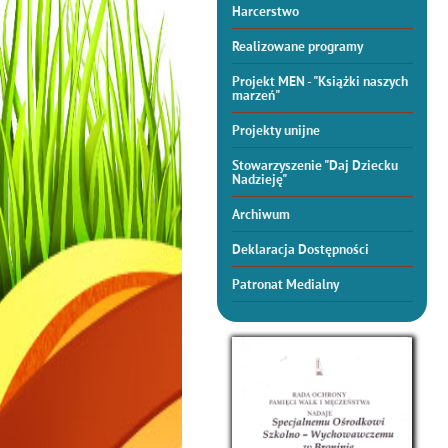
Harcerstwo
Realizowane programy
Projekt MEN - "Książki naszych
marzeń"
Projekty unijne
Stowarzyszenie "Daj Dziecku
Nadzieję"
Archiwum
Deklaracja Dostępności
Patronat Medialny