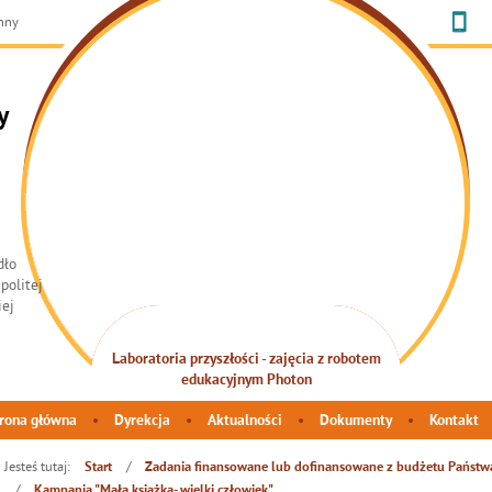
chny
y
Laboratoria przyszłości - zajęcia z robotem
INTEGRACJA SENSORYCZNA
edukacyjnym Photon
rona główna
Dyrekcja
Aktualności
Dokumenty
Kontakt
Jesteś tutaj:
/
Start
Zadania finansowane lub dofinansowane z budżetu Państ
/
Kampania "Mała książka- wielki człowiek"