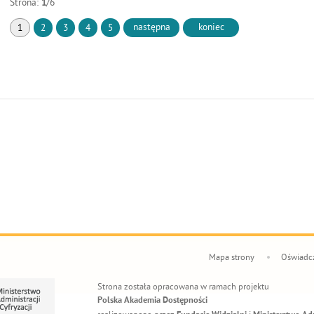
Strona:
1
/6
następna
koniec
1
2
3
4
5
Mapa strony
Oświadcz
Strona została opracowana w ramach projektu
Polska Akademia Dostępności