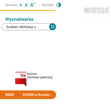
Czcionka:
Kontrast:
Wyszukiwarka
RODO
SCWEW w Broninie