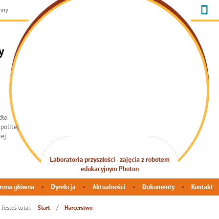
chny
y
INTEGRACJA SENSORYCZNA
rona główna
Dyrekcja
Aktualności
Dokumenty
Kontakt
Jesteś tutaj:
/
Start
Harcerstwo