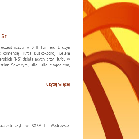
25r.
czestniczyli w XIII Turnieju Drużyn
ez komendę Hufca Busko-Zdrój. Celem
erskich "NS" działających przy Hufcu w
tian, Sewerym, Julia, Julia, Magdalena,
Czytaj więcej
uczestniczyli w XXXVIII Wędrówce