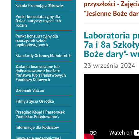
przyszłości - Zaję
Szkoła Promująca Zdrowie
"Jesienne Boże dar
Punkt konsulatacyjny dla
Dzieci autystycznych i ich
rodzin
Laboratoria pr
Punkt konsultacyjny dla
nauczycieli szkół
7a i 8a Szkoł
ogólnodostępnych
Boże dary"- w
Standardy Ochrony Małoletnich
23
września
2024
Zadania finansowane lub
dofinansowane z budżetu
Państwa lub z Państwowych
Funduszy Celowych
Dziennik Vulcan
Filmy z życia Ośrodka
Przegląd Kolęd i Pastorałek
"Anielskie Kolędowanie".
Informacje dla Rodziców
Innowacje pedagogiczne i