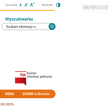
Czcionka:
Kontrast:
Wyszukiwarka
RODO
SCWEW w Broninie
2.02.2017r.