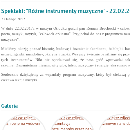
Spektakl: "Różne instrumenty muzyczne" - 22.02.2
23
lutego
2017
W dniu 22.02.2017r. w naszym Ośrodku gościł pan Roman Brochocki - człow
poeta, muzyk, satyryk, "człowiek orkiestra". Przyjechał do nas z programem 
muzyczne".
Mieliśmy okazję poznać historię, budowę i brzmienie akordeonu, bałałajki, ban
ustnej, ligawki, mandoliny, okaryny i trąbki.
Wszyscy świetnie bawiliśmy się pr
tych instrumentów. Nikt nie spodziewał się, że nasz gość wprowadzi tak
szkolnej.
Zapamiętamy niesamowity głos, talent muzyczny i energię jaka emano
Serdecznie dziękujemy za wspaniały program muzyczny, który był ciekawą p
ciekawa lekcja muzyki.
Galeria