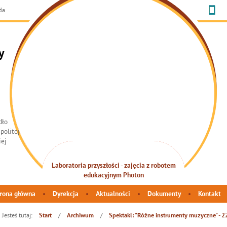
da
y
Laboratoria przyszłości - zajęcia z robotem
INTEGRACJA SENSORYCZNA
edukacyjnym Photon
rona główna
Dyrekcja
Aktualności
Dokumenty
Kontakt
Jesteś tutaj:
/
/
Start
Archiwum
Spektakl: "Różne instrumenty muzyczne" - 2