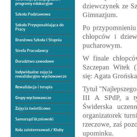
programy edukacyjne
dziewczynek ze Sz
Gimnazjum.
Szkoła Podstawowa
Szkoła Przysposabiająca do
Po przypomnieniu 
Pracy
chłopców i dziew
Branżowa Szkoła I Stopnia
pucharowym.
Strefa Pracodawcy
W finale chłopcó
Doradztwo zawodowe
Szczepan Witek (
Indywidualne zajęcia
się:
Agata Grońska 
rewalidacyjno-wychowawcze
Rewalidacja i terapia
Tytuł "Najlepszeg
III A SPdP, a ty
Grupy wychowawcze
Świderska uczen
Zajęcia świetlicowe
organizatorek tur
Samorząd Uczniowski
rzeczowe, zaś pozo
Koła zainteresowań / Kluby
upominku.