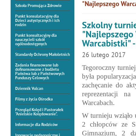
"Najlepszego Warcab
Szkoła Promująca Zdrowie
Punkt konsulatacyjny dla
Dzieci autystycznych i ich
Szkolny turni
rodzin
"Najlepszego 
Punkt konsultacyjny dla
nauczycieli szkół
Warcabistki" 
ogólnodostępnych
26
lutego
2017
Standardy Ochrony Małoletnich
Zadania finansowane lub
Tegoroczny turnie
dofinansowane z budżetu
Państwa lub z Państwowych
była popularyzacj
Funduszy Celowych
zachęcanie do ak
Dziennik Vulcan
reprezentacji n
Filmy z życia Ośrodka
Warcabach.
Przegląd Kolęd i Pastorałek
"Anielskie Kolędowanie".
W turnieju wziąło 
2 chłopców ze Sz
Informacje dla Rodziców
Gimnazjum,
2 dz
Innowacje pedagogiczne i