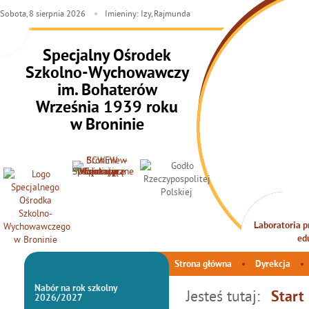
Sobota,
8
sierpnia
2026
Imieniny: Izy, Rajmunda
Specjalny Ośrodek
Szkolno-Wychowawczy
im. Bohaterów
Września 1939 roku
w Broninie
Laboratoria pr
INTEG
ed
Strona główna
Dyrekcja
Nabór na rok szkolny
Jesteś tutaj:
Start
2026/2027