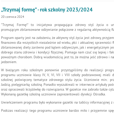
„Trzymaj formę” - rok szkolny 2023/2024
20
czerwca
2024
"Trzymaj Formę!" to inicjatywa propagująca zdrowy styl życia o u
promującym zbilansowane odżywianie połączone z regularną aktywnością fi
Program oparty jest na założeniu, że aktywny styl życia jest zdrowy, przyjem
finansowo dla wszystkich niezależnie od wieku, płci i aktualnej sprawności 
zbilansowanej diety zarówno pod kątem odżywczym, jak i energetycznym je
dobrego stanu zdrowia i kondycji fizycznej. Pomaga nam czuć się lepiej i fa
poważnym chorobom. Dobrą wiadomością jest to, że można jeść zdrowo i na
jedzeniem.
W bieżącym roku szkolnym ponownie przystąpiliśmy do realizacji prog
programu uczniowie klasy IV, V, VI, VII i VIII szkoły podstawowej mieli
szkolnej poświęcony tematyce zdrowego stylu życia. Uczniowie min.: p
Jadzią, pielęgniarką szkolną. Ponadto wyszukiwali w internecie artykuły po
oraz opracowali krzyżówkę do rozwiązania. W gazetce nie zabrało także cy
Wykonaną gazetkę szkolną uczniowie zaprezentowali dyrekcji Ośrodka.
Uwieńczeniem programu było wykonanie gazetki na tablicy informacyjnej z r
Podczas realizacji tego programu uczniowie bardzo miło i przyjemnie spęd