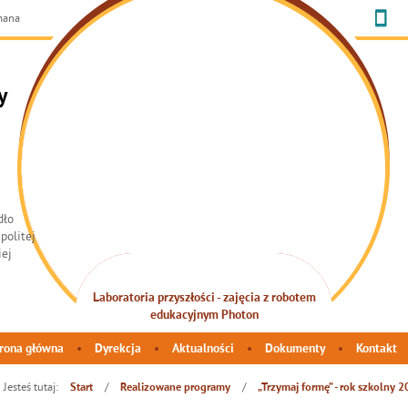
omana
y
Laboratoria przyszłości - zajęcia z robotem
INTEGRACJA SENSORYCZNA
edukacyjnym Photon
rona główna
Dyrekcja
Aktualności
Dokumenty
Kontakt
Jesteś tutaj:
/
/
Start
Realizowane programy
„Trzymaj formę” - rok szkolny