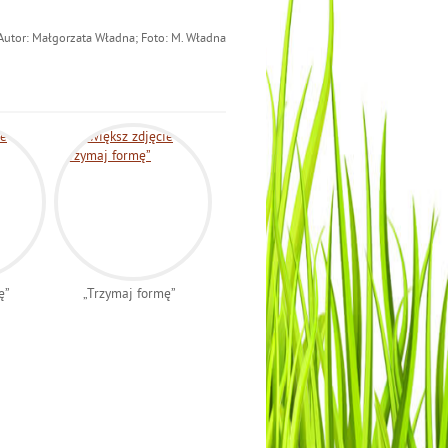
Autor: Małgorzata Władna; Foto: M. Władna
ę”
„Trzymaj formę”