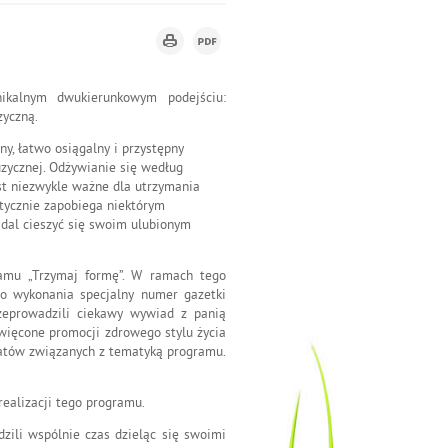
nikalnym dwukierunkowym podejściu:
zyczną.
ny, łatwo osiągalny i przystępny
fizycznej. Odżywianie się według
st niezwykle ważne dla utrzymania
ktycznie zapobiega niektórym
dal cieszyć się swoim ulubionym
ramu „Trzymaj formę”. W ramach tego
 do wykonania specjalny numer gazetki
rzeprowadzili ciekawy wywiad z panią
święcone promocji zdrowego stylu życia
tatów związanych z tematyką programu.
ealizacji tego programu.
zili wspólnie czas dzieląc się swoimi