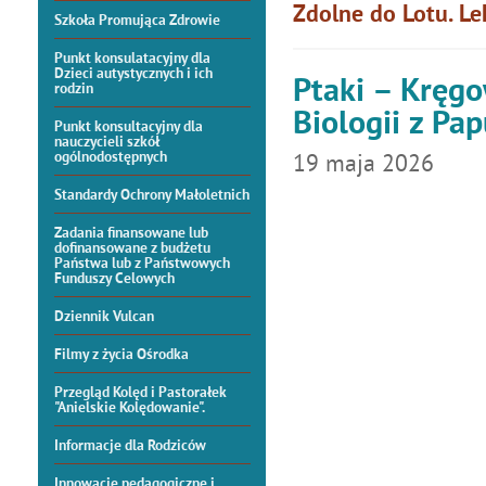
Zdolne do Lotu. Le
Szkoła Promująca Zdrowie
Punkt konsulatacyjny dla
Dzieci autystycznych i ich
Ptaki – Kręgo
rodzin
Biologii z Pa
Punkt konsultacyjny dla
nauczycieli szkół
ogólnodostępnych
19
maja
2026
Standardy Ochrony Małoletnich
Zadania finansowane lub
dofinansowane z budżetu
Państwa lub z Państwowych
Funduszy Celowych
Dziennik Vulcan
Filmy z życia Ośrodka
Przegląd Kolęd i Pastorałek
"Anielskie Kolędowanie".
Informacje dla Rodziców
Innowacje pedagogiczne i