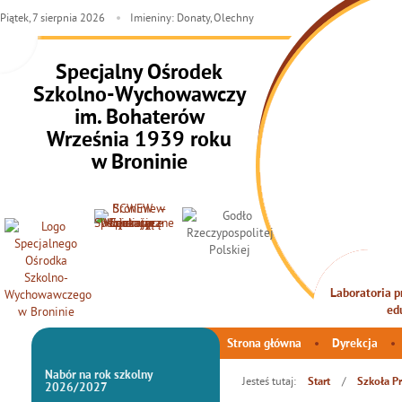
Piątek,
7
sierpnia
2026
Imieniny: Donaty, Olechny
Specjalny Ośrodek
Szkolno-Wychowawczy
im. Bohaterów
Września 1939 roku
w Broninie
Laboratoria pr
INTEG
ed
Strona główna
Dyrekcja
Nabór na rok szkolny
Jesteś tutaj:
/
Start
Szkoła Pr
2026/2027