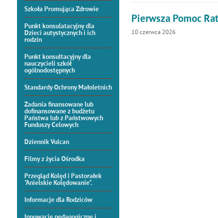
Szkoła Promująca Zdrowie
Pierwsza Pomoc Rat
Punkt konsulatacyjny dla
10
czerwca
2026
Dzieci autystycznych i ich
rodzin
Punkt konsultacyjny dla
nauczycieli szkół
ogólnodostępnych
Standardy Ochrony Małoletnich
Zadania finansowane lub
dofinansowane z budżetu
Państwa lub z Państwowych
Funduszy Celowych
Dziennik Vulcan
Filmy z życia Ośrodka
Przegląd Kolęd i Pastorałek
"Anielskie Kolędowanie".
Informacje dla Rodziców
Innowacje pedagogiczne i