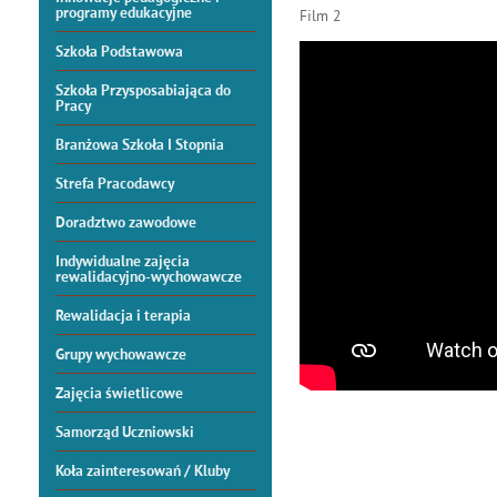
programy edukacyjne
Film 2
Szkoła Podstawowa
Szkoła Przysposabiająca do
Pracy
Branżowa Szkoła I Stopnia
Strefa Pracodawcy
Doradztwo zawodowe
Indywidualne zajęcia
rewalidacyjno-wychowawcze
Rewalidacja i terapia
Grupy wychowawcze
Zajęcia świetlicowe
Samorząd Uczniowski
Koła zainteresowań / Kluby