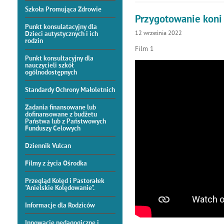
Szkoła Promująca Zdrowie
Przygotowanie koni
Punkt konsulatacyjny dla
12
września
2022
Dzieci autystycznych i ich
rodzin
Film 1
Punkt konsultacyjny dla
nauczycieli szkół
ogólnodostępnych
Standardy Ochrony Małoletnich
Zadania finansowane lub
dofinansowane z budżetu
Państwa lub z Państwowych
Funduszy Celowych
Dziennik Vulcan
Filmy z życia Ośrodka
Przegląd Kolęd i Pastorałek
"Anielskie Kolędowanie".
Informacje dla Rodziców
Innowacje pedagogiczne i