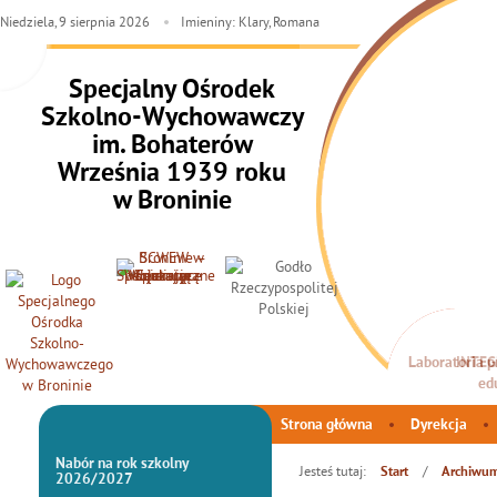
Niedziela,
9
sierpnia
2026
Imieniny: Klary, Romana
Specjalny Ośrodek
Szkolno-Wychowawczy
im. Bohaterów
Września 1939 roku
w Broninie
INTEG
Strona główna
Dyrekcja
Nabór na rok szkolny
Jesteś tutaj:
/
Start
Archiwu
2026/2027