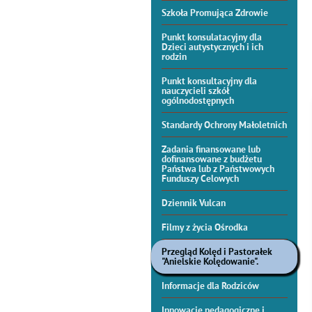
Szkoła Promująca Zdrowie
Punkt konsulatacyjny dla
Dzieci autystycznych i ich
rodzin
Punkt konsultacyjny dla
nauczycieli szkół
ogólnodostępnych
Standardy Ochrony Małoletnich
Zadania finansowane lub
dofinansowane z budżetu
Państwa lub z Państwowych
Funduszy Celowych
Dziennik Vulcan
Filmy z życia Ośrodka
Przegląd Kolęd i Pastorałek
"Anielskie Kolędowanie".
Informacje dla Rodziców
Innowacje pedagogiczne i