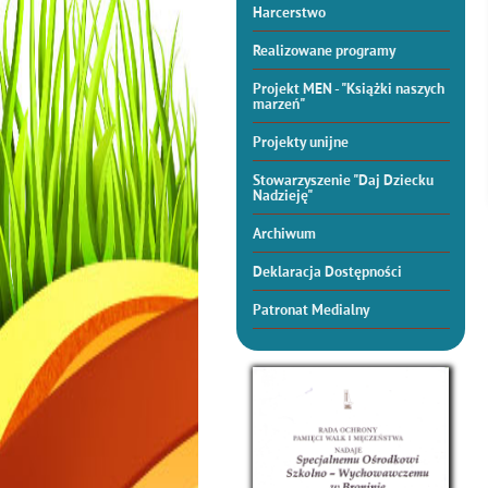
Harcerstwo
Realizowane programy
Projekt MEN - "Książki naszych
marzeń"
Projekty unijne
Stowarzyszenie "Daj Dziecku
Nadzieję"
Archiwum
Deklaracja Dostępności
Patronat Medialny