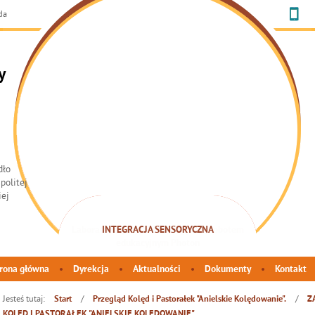
da
y
INTEGRACJA SENSORYCZNA
rona główna
Dyrekcja
Aktualności
Dokumenty
Kontakt
Jesteś tutaj:
/
/
Start
Przegląd Kolęd i Pastorałek "Anielskie Kolędowanie".
Z
KOLĘD I PASTORAŁEK "ANIELSKIE KOLĘDOWANIE"