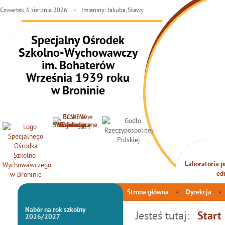
Czwartek,
6
sierpnia
2026
Imieniny: Jakuba, Sławy
Specjalny Ośrodek
Szkolno-Wychowawczy
im. Bohaterów
Września 1939 roku
w Broninie
Laboratoria pr
INTEG
ed
Strona główna
Dyrekcja
Nabór na rok szkolny
Jesteś tutaj:
Start
2026/2027