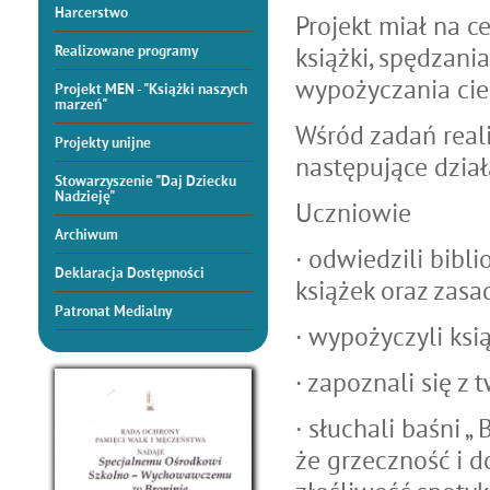
Harcerstwo
Projekt miał na c
książki, spędzani
Realizowane programy
wypożyczania cie
Projekt MEN - "Książki naszych
marzeń"
Wśród zadań real
Projekty unijne
następujące dział
Stowarzyszenie "Daj Dziecku
Nadzieję"
Uczniowie
Archiwum
· odwiedzili bibli
Deklaracja Dostępności
książek oraz zasa
Patronat Medialny
· wypożyczyli ksią
· zapoznali się z
· słuchali baśni „
że grzeczność i d