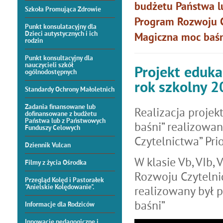
budżetu Państwa l
Szkoła Promująca Zdrowie
Program Rozwoju 
Punkt konsulatacyjny dla
Dzieci autystycznych i ich
Magiczna moc baśn
rodzin
Punkt konsultacyjny dla
nauczycieli szkół
Projekt eduka
ogólnodostępnych
rok szkolny 
Standardy Ochrony Małoletnich
Zadania finansowane lub
Realizacja proje
dofinansowane z budżetu
Państwa lub z Państwowych
baśni” realizow
Funduszy Celowych
Czytelnictwa” Pri
Dziennik Vulcan
W klasie Vb, VIb,
Filmy z życia Ośrodka
Rozwoju Czytelnic
Przegląd Kolęd i Pastorałek
"Anielskie Kolędowanie".
realizowany był 
baśni”
Informacje dla Rodziców
Innowacje pedagogiczne i