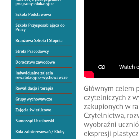
programy edukacyjne
Szkoła Podstawowa
Szkoła Przysposabiająca do
Pracy
Branżowa Szkoła I Stopnia
Strefa Pracodawcy
Doradztwo zawodowe
Indywidualne zajęcia
rewalidacyjno-wychowawcze
Głównym celem pr
Rewalidacja i terapia
czytelniczych z w
Grupy wychowawcze
zakupionych w r
Zajęcia świetlicowe
Czytelnictwa, roz
Samorząd Uczniowski
wyobraźni ucznió
ekspresji plastycz
Koła zainteresowań / Kluby