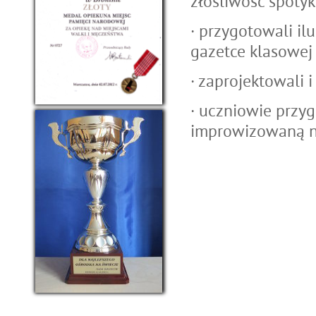
złośliwość spotyk
· przygotowali il
gazetce klasowej
· zaprojektowali i
· uczniowie przyg
improwizowaną na