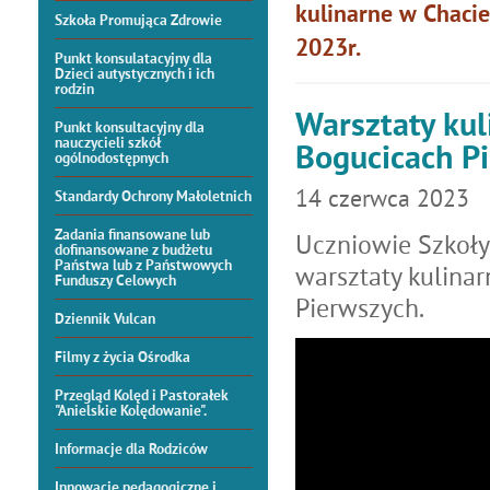
kulinarne w Chacie
Szkoła Promująca Zdrowie
2023r.
Punkt konsulatacyjny dla
Dzieci autystycznych i ich
rodzin
Warsztaty kul
Punkt konsultacyjny dla
nauczycieli szkół
Bogucicach Pi
ogólnodostępnych
14
czerwca
2023
Standardy Ochrony Małoletnich
Zadania finansowane lub
Uczniowie Szkoły 
dofinansowane z budżetu
Państwa lub z Państwowych
warsztaty kulina
Funduszy Celowych
Pierwszych.
Dziennik Vulcan
Filmy z życia Ośrodka
Przegląd Kolęd i Pastorałek
"Anielskie Kolędowanie".
Informacje dla Rodziców
Innowacje pedagogiczne i