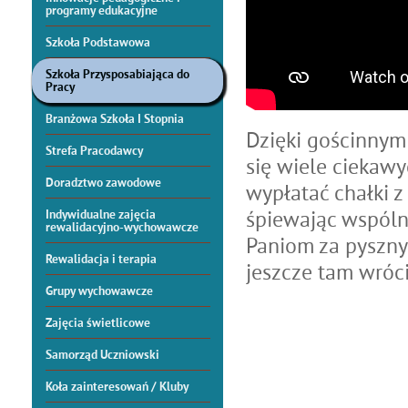
programy edukacyjne
Szkoła Podstawowa
Szkoła Przysposabiająca do
Pracy
Branżowa Szkoła I Stopnia
Dzięki gościnnym
Strefa Pracodawcy
się wiele ciekawy
Doradztwo zawodowe
wypłatać chałki z
śpiewając wspóln
Indywidualne zajęcia
rewalidacyjno-wychowawcze
Paniom za pyszny
Rewalidacja i terapia
jeszcze tam wróc
Grupy wychowawcze
Zajęcia świetlicowe
Samorząd Uczniowski
Koła zainteresowań / Kluby