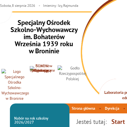
Sobota,
8
sierpnia
2026
Imieniny: Izy, Rajmunda
Specjalny Ośrodek
Szkolno-Wychowawczy
im. Bohaterów
Września 1939 roku
w Broninie
Laboratoria pr
INTEG
ed
Strona główna
Dyrekcja
Nabór na rok szkolny
Jesteś tutaj:
Start
2026/2027