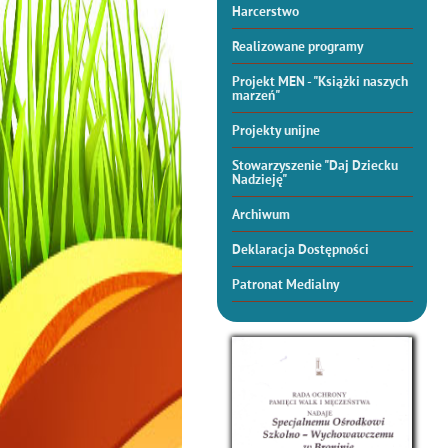
Harcerstwo
Realizowane programy
Projekt MEN - "Książki naszych
marzeń"
Projekty unijne
Stowarzyszenie "Daj Dziecku
Nadzieję"
Archiwum
Deklaracja Dostępności
Patronat Medialny