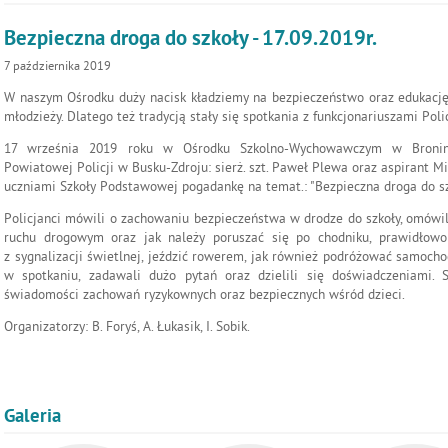
Bezpieczna droga do szkoły - 17.09.2019r.
7
października
2019
W naszym Ośrodku duży nacisk kładziemy na bezpieczeństwo oraz edukację
młodzieży. Dlatego też tradycją stały się spotkania z funkcjonariuszami Polic
17 września 2019 roku w Ośrodku Szkolno-Wychowawczym w Bronini
Powiatowej Policji w Busku-Zdroju: sierż. szt. Paweł Plewa oraz aspirant M
uczniami Szkoły Podstawowej pogadankę na temat.: "Bezpieczna droga do sz
Policjanci mówili o zachowaniu bezpieczeństwa w drodze do szkoły, omówi
ruchu drogowym oraz jak należy poruszać się po chodniku, prawidłowo 
z sygnalizacji świetlnej, jeździć rowerem, jak również podróżować samoch
w spotkaniu, zadawali dużo pytań oraz dzielili się doświadczeniami. 
świadomości zachowań ryzykownych oraz bezpiecznych wśród dzieci.
Organizatorzy: B. Foryś, A. Łukasik, I. Sobik.
Galeria