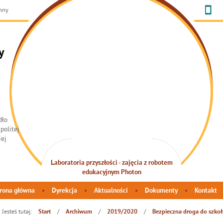
chny
y
Laboratoria przyszłości - zajęcia z robotem
INTEGRACJA SENSORYCZNA
edukacyjnym Photon
rona główna
Dyrekcja
Aktualności
Dokumenty
Kontakt
Jesteś tutaj:
/
/
/
Start
Archiwum
2019/2020
Bezpieczna droga do szkoły