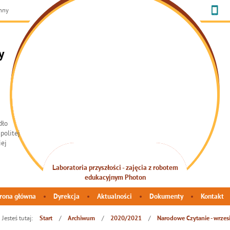
chny
y
Laboratoria przyszłości - zajęcia z robotem
INTEGRACJA SENSORYCZNA
edukacyjnym Photon
rona główna
Dyrekcja
Aktualności
Dokumenty
Kontakt
Jesteś tutaj:
/
/
/
Start
Archiwum
2020/2021
Narodowe Czytanie - wrzes