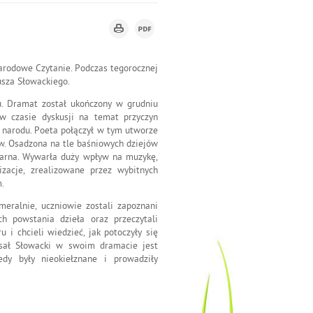
Narodowe Czytanie. Podczas tegorocznej
usza Słowackiego.
u. Dramat został ukończony w grudniu
w czasie dyskusji na temat przyczyn
m narodu. Poeta połączył w tym utworze
ów. Osadzona na tle baśniowych dziejów
ularna. Wywarła duży wpływ na muzykę,
izacje, zrealizowane przez wybitnych
.
meralnie, uczniowie zostali zapoznani
ch powstania dzieła oraz przeczytali
 i chcieli wiedzieć, jak potoczyły się
opisał Słowacki w swoim dramacie jest
edy były nieokiełznane i prowadziły