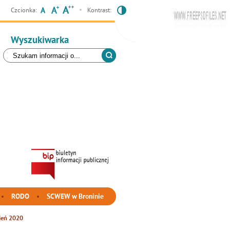
Czcionka:
Kontrast:
Wyszukiwarka
RODO
SCWEW w Broninie
ień 2020