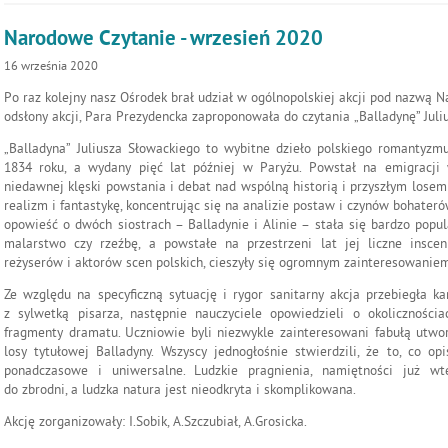
Narodowe Czytanie - wrzesień 2020
16
września
2020
Po raz kolejny nasz Ośrodek brał udział w ogólnopolskiej akcji pod nazwą 
odsłony akcji, Para Prezydencka zaproponowała do czytania „Balladynę” Juli
„Balladyna” Juliusza Słowackiego to wybitne dzieło polskiego romantyzm
1834 roku, a wydany pięć lat później w Paryżu. Powstał na emigracji 
niedawnej klęski powstania i debat nad wspólną historią i przyszłym lose
realizm i fantastykę, koncentrując się na analizie postaw i czynów bohater
opowieść o dwóch siostrach – Balladynie i Alinie – stała się bardzo pop
malarstwo czy rzeźbę, a powstałe na przestrzeni lat jej liczne inscen
reżyserów i aktorów scen polskich, cieszyły się ogromnym zainteresowaniem
Ze względu na specyficzną sytuację i rygor sanitarny akcja przebiegła ka
z sylwetką pisarza, następnie nauczyciele opowiedzieli o okolicznościa
fragmenty dramatu. Uczniowie byli niezwykle zainteresowani fabułą utworu
losy tytułowej Balladyny. Wszyscy jednogłośnie stwierdzili, że to, co 
ponadczasowe i uniwersalne. Ludzkie pragnienia, namiętności już wt
do zbrodni, a ludzka natura jest nieodkryta i skomplikowana.
Akcję zorganizowały: I.Sobik, A.Szczubiał, A.Grosicka.