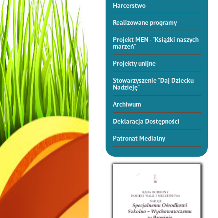
Harcerstwo
Realizowane programy
Projekt MEN - "Książki naszych
marzeń"
Projekty unijne
Stowarzyszenie "Daj Dziecku
Nadzieję"
Archiwum
Deklaracja Dostępności
Patronat Medialny