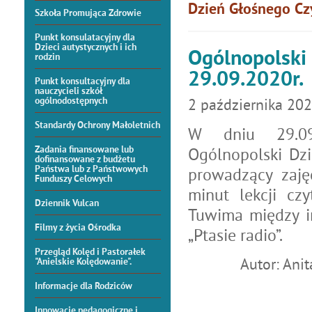
Dzień Głośnego Czy
Szkoła Promująca Zdrowie
Punkt konsulatacyjny dla
Dzieci autystycznych i ich
Ogólnopolski 
rodzin
29.09.2020r.
Punkt konsultacyjny dla
nauczycieli szkół
ogólnodostępnych
2
października
202
Standardy Ochrony Małoletnich
W dniu 29.09.
Zadania finansowane lub
Ogólnopolski Dz
dofinansowane z budżetu
Państwa lub z Państwowych
prowadzący zaję
Funduszy Celowych
minut lekcji cz
Dziennik Vulcan
Tuwima między in
Filmy z życia Ośrodka
„Ptasie radio”.
Przegląd Kolęd i Pastorałek
Autor: Anit
"Anielskie Kolędowanie".
Informacje dla Rodziców
Innowacje pedagogiczne i