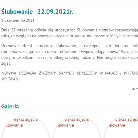
Ślubowanie - 22.09.2021r.
1
października
2021
Dnia 22 września odbyła się uroczystość Ślubowania uczniów rozpoczyna
roku, ze względu na obowiązujący reżim sanitarny, uroczystość była skromnie
Uczniowie złożyli uroczyste ślubowanie, a następnie pan Dyrektor dok
ramienia każdego ucznia dużym ołówkiem i wypowiadając słowa "Pasuję Cię n
nowymi członkami naszej wielkiej szkolnej rodziny! Nie mogło zabrakną
zdjęć.
NOWYM UCZNIOM ŻYCZYMY SAMYCH SUKCESÓW W NAUCE I WYTRW
WYZWAŃ!
Aut
Galeria