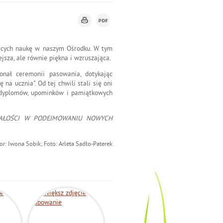
jących naukę w naszym Ośrodku. W tym
jsza, ale równie piękna i wzruszająca.
onał ceremonii pasowania, dotykając
a ucznia". Od tej chwili stali się oni
ć dyplomów, upominków i pamiątkowych
AŁOŚCI W PODEJMOWANIU NOWYCH
or: Iwona Sobik; Foto: Arleta Sadło-Paterek