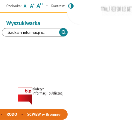
Czcionka:
Kontrast:
Wyszukiwarka
RODO
SCWEW w Broninie