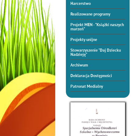
Harcerstwo
Realizowane programy
Projekt MEN - "Książki naszych
marzeń"
Projekty unijne
Stowarzyszenie "Daj Dziecku
Nadzieję"
Archiwum
Deklaracja Dostępności
Patronat Medialny