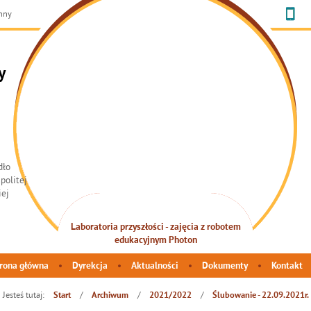
chny
y
Laboratoria przyszłości - zajęcia z robotem
INTEGRACJA SENSORYCZNA
edukacyjnym Photon
rona główna
Dyrekcja
Aktualności
Dokumenty
Kontakt
Jesteś tutaj:
/
/
/
Start
Archiwum
2021/2022
Ślubowanie - 22.09.2021r.