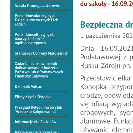
do szkoły - 16.09.2
Szkoła Promująca Zdrowie
Punkt konsulatacyjny dla
Dzieci autystycznych i ich
Bezpieczna dr
rodzin
1
października
202
Punkt konsultacyjny dla
nauczycieli szkół
ogólnodostępnych
Dnia 16.09.202
Standardy Ochrony Małoletnich
Podstawowej z p
Busku-Zdroju pn. 
Zadania finansowane lub
dofinansowane z budżetu
Państwa lub z Państwowych
Przedstawiciel
Funduszy Celowych
Konopka przypom
Dziennik Vulcan
drodze, opowiedz
Filmy z życia Ośrodka
się ofiarą wypa
Przegląd Kolęd i Pastorałek
drogowych, syg
"Anielskie Kolędowanie".
alarmowe. Funkcj
Informacje dla Rodziców
używanie elemen
Innowacje pedagogiczne i