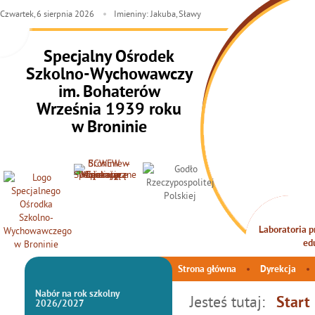
Czwartek,
6
sierpnia
2026
Imieniny: Jakuba, Sławy
Specjalny Ośrodek
Szkolno-Wychowawczy
im. Bohaterów
Września 1939 roku
w Broninie
Laboratoria pr
INTEG
ed
Strona główna
Dyrekcja
Nabór na rok szkolny
Jesteś tutaj:
Start
2026/2027