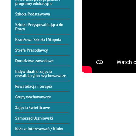
programy edukacyjne
Szkoła Podstawowa
Szkoła Przysposabiająca do
Pracy
Branżowa Szkoła I Stopnia
Strefa Pracodawcy
Doradztwo zawodowe
Indywidualne zajęcia
rewalidacyjno-wychowawcze
Rewalidacja i terapia
Grupy wychowawcze
Zajęcia świetlicowe
Samorząd Uczniowski
Koła zainteresowań / Kluby