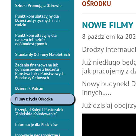
OŚRODKU
Szkoła Promująca Zdrowie
Punkt konsulatacyjny dla
Dzieci autystycznych i ich
NOWE FILMY
rodzin
8
października
202
Punkt konsultacyjny dla
nauczycieli szkół
ogólnodostępnych
Drodzy internauci
Standardy Ochrony Małoletnich
Już niedługo będą
Zadania finansowane lub
jak pracujemy z d
dofinansowane z budżetu
Państwa lub z Państwowych
Funduszy Celowych
Nowy budynek! Du
Dziennik Vulcan
innych.....
Filmy z życia Ośrodka
Już dzisiaj obejr
Przegląd Kolęd i Pastorałek
"Anielskie Kolędowanie".
Informacje dla Rodziców
Innowacje pedagogiczne i