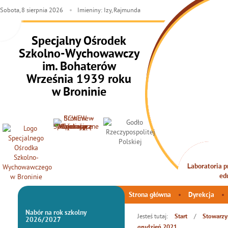
Sobota,
8
sierpnia
2026
Imieniny: Izy, Rajmunda
Specjalny Ośrodek
Szkolno-Wychowawczy
im. Bohaterów
Września 1939 roku
w Broninie
Laboratoria pr
INTEG
ed
Strona główna
Dyrekcja
Nabór na rok szkolny
Jesteś tutaj:
/
Start
Stowarzys
2026/2027
grudzień 2021