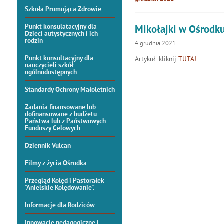
Szkoła Promująca Zdrowie
Punkt konsulatacyjny dla
Mikołajki w Ośrodku
Dzieci autystycznych i ich
rodzin
4
grudnia
2021
Punkt konsultacyjny dla
Artykuł: kliknij
TUTAJ
nauczycieli szkół
ogólnodostępnych
Standardy Ochrony Małoletnich
Zadania finansowane lub
dofinansowane z budżetu
Państwa lub z Państwowych
Funduszy Celowych
Dziennik Vulcan
Filmy z życia Ośrodka
Przegląd Kolęd i Pastorałek
"Anielskie Kolędowanie".
Informacje dla Rodziców
Innowacje pedagogiczne i