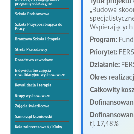
Tytuł projektu
programy edukacyjne
„Budowa skoo
Szkoła Podstawowa
specjalistyczn
Szkoła Przysposabiająca do
Wspierających
Pracy
Program:
Fundu
Branżowa Szkoła I Stopnia
Strefa Pracodawcy
Priorytet:
FERS.
Doradztwo zawodowe
Działanie:
FERS
Indywidualne zajęcia
rewalidacyjno-wychowawcze
Okres realizacj
Rewalidacja i terapia
Całkowity kosz
Grupy wychowawcze
Dofinansowani
Zajęcia świetlicowe
Dofinansowani
Samorząd Uczniowski
tj. 17,48%
Koła zainteresowań / Kluby