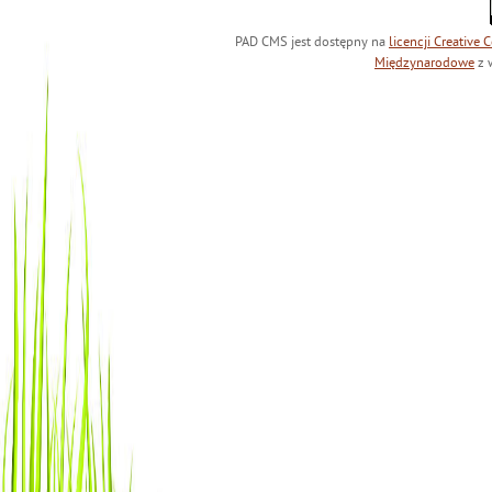
PAD CMS jest dostępny na
licencji
Creative
Międzynarodowe
z 