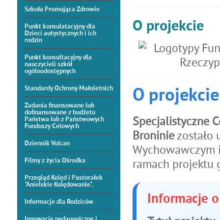
Szkoła Promująca Zdrowie
O projekcie
Punkt konsulatacyjny dla
Dzieci autystycznych i ich
rodzin
Punkt konsultacyjny dla
nauczycieli szkół
ogólnodostępnych
Standardy Ochrony Małoletnich
O projekcie
Zadania finansowane lub
dofinansowane z budżetu
Specjalistyczne 
Państwa lub z Państwowych
Funduszy Celowych
Broninie
zostało 
Dziennik Vulcan
Wychowawczym im
Filmy z życia Ośrodka
ramach projektu 
Przegląd Kolęd i Pastorałek
"Anielskie Kolędowanie".
Informacje 
Informacje dla Rodziców
Innowacje pedagogiczne i