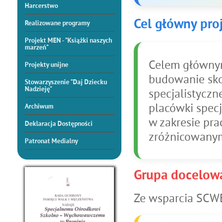
Harcerstwo
Cel główny pro
Realizowane programy
Projekt MEN - "Książki naszych
marzeń"
Celem głównym
Projekty unijne
budowanie sk
Stowarzyszenie "Daj Dziecku
Nadzieję"
specjalistyczn
placówki specj
Archiwum
w zakresie pra
Deklaracja Dostępności
zróżnicowanym
Patronat Medialny
Grupa docelow
Ze wsparcia SCW