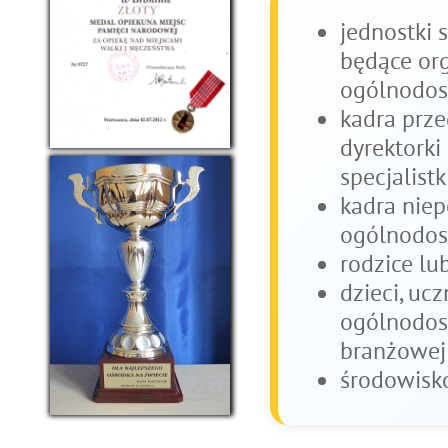
jednostki 
będące or
ogólnodos
kadra prze
dyrektorki 
specjalistki
kadra niep
ogólnodos
rodzice lu
dzieci, ucz
ogólnodost
branżowej 
środowisko